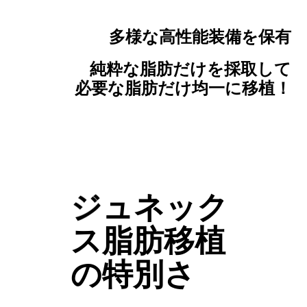
多様な高性能装備を保有
純粋な脂肪だけを採取して
必要な脂肪だけ均一に移植！
ジ
ュ
ネ
ッ
ク
ス
脂
肪
移
植
の
特
別
さ