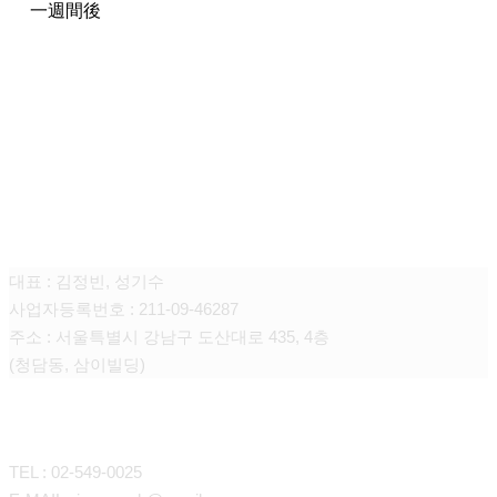
一週間後
청담쥬넥스 피부과의원
대표 : 김정빈, 성기수
사업자등록번호 : 211-09-46287
주소 : 서울특별시 강남구 도산대로 435, 4층
(청담동, 삼이빌딩)
CONTACT
TEL : 02-549-0025