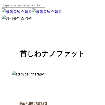
Skip
to
Close
main
Search
Menu
content
MAGIC FIT / A Fat Transplant
首しわナノファット
顔の脂肪移植