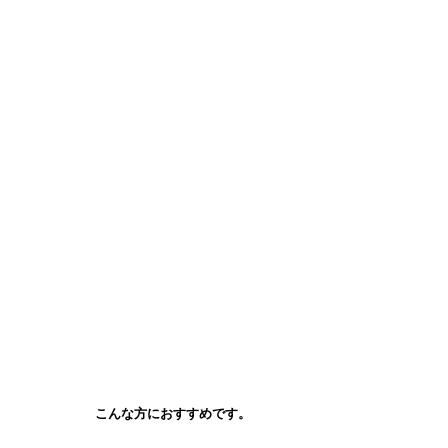
すぐに日常復帰および
メイク可能
こんな方におすすめです。