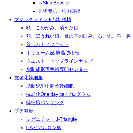
→Skin Booster
非切開肌、弾力回復
マジックフィット脂肪移植
額、こめかみ、消えた目
頬、ほうれい線、目の下の凹み、あご先、唇、鼻
首しわナノファット
ボリューム感 胸脂肪移植
ウエスト、ヒップラインナップ
脂肪成形再手術専門センター
抗老化幹細胞
脂肪SVF中間葉幹細胞
抗老化One day cellプログラム
幹細胞バンキング
プチ整形
シグニチャー J-Triangle
HAヒアルロン酸