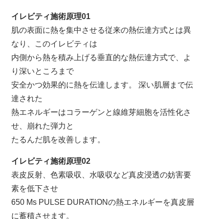
イレビティ施術原理01
肌の表面に熱を集中させる従来の熱伝達方式とは異
なり、このイレビティは
内側から熱を積み上げる垂直的な熱伝達方式で、よ
り深いところまで
安全かつ効果的に熱を伝達します。 深い肌層まで伝
達された
熱エネルギーはコラーゲンと線維芽細胞を活性化さ
せ、崩れた弾力と
たるんだ肌を改善します。
イレビティ施術原理02
表皮反射、色素吸収、水吸収など真皮浸透の妨害要
素を低下させ
650 Μs PULSE DURATIONの熱エネルギーを真皮層
に蓄積させます。