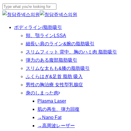
Skip
Cl
to
Close
Me
main
Search
Menu
ボディライン/脂肪吸引
content
頬、顎ラインLSSA
細長い肩のライン&腕の脂肪吸引
スリムフィット 背中、胸のハミ肉 脂肪吸引
弾力のある腹部脂肪吸引
スリムな太もも&膝の脂肪吸引
ふくらはぎ&足首 脂肪 吸入
男性の胸治療 女性型乳腺症
身のしまった肉
Plasma Laser
肌の再生、弾力回復
→Nano Fat
→高周波レーザー