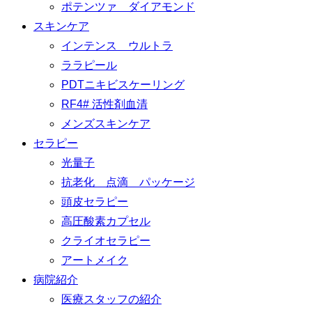
ポテンツァ ダイアモンド
スキンケア
インテンス ウルトラ
ララピール
PDTニキビスケーリング
RF4# 活性剤血清
メンズスキンケア
セラピー
光量子
抗老化 点滴 パッケージ
頭皮セラピー
高圧酸素カプセル
クライオセラピー
アートメイク
病院紹介
医療スタッフの紹介