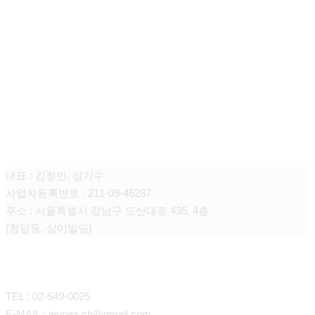
청담쥬넥스 피부과의원
대표 : 김정빈, 성기수
사업자등록번호 : 211-09-46287
주소 : 서울특별시 강남구 도산대로 435, 4층
(청담동, 삼이빌딩)
CONTACT
TEL : 02-549-0025
E-MAIL : jeunex.ch@gmail.com