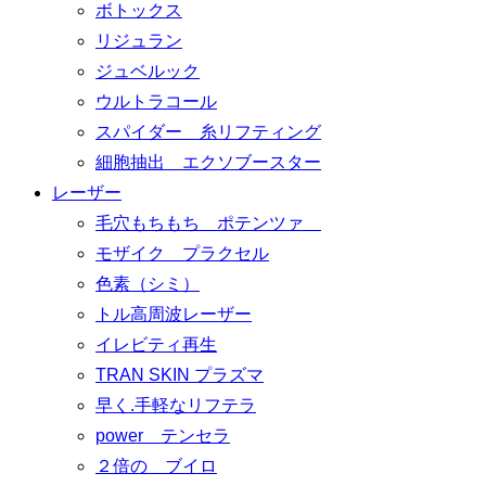
ボトックス
リジュラン
ジュベルック
ウルトラコール
スパイダー 糸リフティング
細胞抽出 エクソブースター
レーザー
毛穴もちもち ポテンツァ
モザイク プラクセル
色素（シミ）
トル高周波レーザー
イレビティ再生
TRAN SKIN プラズマ
早く.手軽なリフテラ
power テンセラ
２倍の ブイロ